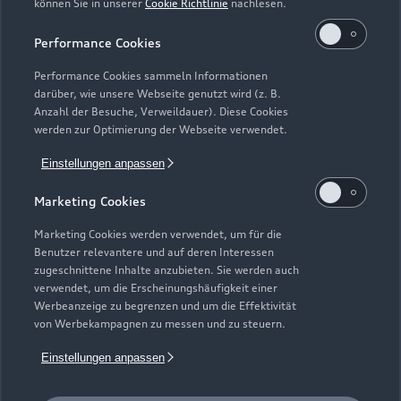
können Sie in unserer
Cookie Richtlinie
nachlesen.
Kaufen & leasen
Alle Modelle
Performance Cookies
Modelle vergleichen
Service & Zubehör
Performance Cookies sammeln Informationen
Neuwagensuche
darüber, wie unsere Webseite genutzt wird (z. B.
Elektromodelle
Anzahl der Besuche, Verweildauer). Diese Cookies
Gebrauchtwagensuche
Support
werden zur Optimierung der Webseite verwendet.
Saisonale Angebote
Plug-in-Hybride
Gebrauchtwagen
Einstellungen anpassen
Audi Services
Über Audi
Kundenservice
Finanzierung
Marketing Cookies
Garantie
Händlersuche
Aktionen & Angebote
Unternehmen
Marketing Cookies werden verwendet, um für die
Audi digital services
Benutzer relevantere und auf deren Interessen
Audi Code
Geschäftskunden
Karriere
zugeschnittene Inhalte anzubieten. Sie werden auch
myAudi
verwendet, um die Erscheinungshäufigkeit einer
Häufige Fragen (FAQ)
Investor Relations
Werbeanzeige zu begrenzen und um die Effektivität
© 2026 AUDI AG. Alle Rechte vorbehalten
von Werbekampagnen zu messen und zu steuern.
Audi Online Beratung
Presse & Media Center
Impressum
Rechtliches
Hinweisgebersystem
Einstellungen anpassen
Online-Terminvereinbarung
Datenschutz
Datenschutzinformation
Cookie-Einstellungen
Servicekontakt